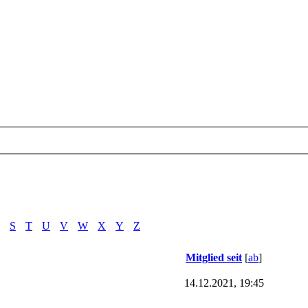
S
T
U
V
W
X
Y
Z
Mitglied seit
[
ab
]
14.12.2021, 19:45