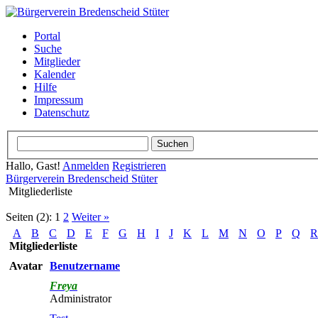
Portal
Suche
Mitglieder
Kalender
Hilfe
Impressum
Datenschutz
Hallo, Gast!
Anmelden
Registrieren
Bürgerverein Bredenscheid Stüter
Mitgliederliste
Seiten (2):
1
2
Weiter »
A
B
C
D
E
F
G
H
I
J
K
L
M
N
O
P
Q
R
Mitgliederliste
Avatar
Benutzername
Freya
Administrator