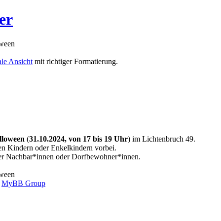
er
ween
le Ansicht
mit richtiger Formatierung.
lloween
(
31.10.2024, von 17 bis 19 Uhr
) im Lichtenbruch 49.
en Kindern oder Enkelkindern vorbei.
nter Nachbar*innen oder Dorfbewohner*innen.
ween
6
MyBB Group